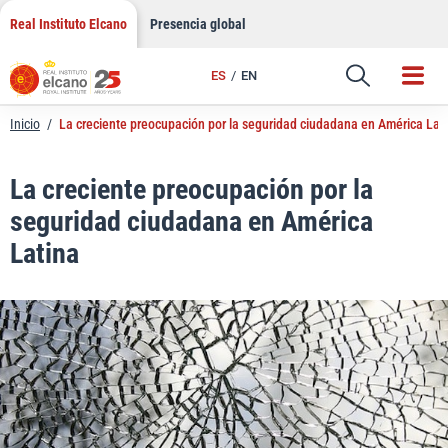
LinkedIn
Saltar
Real Instituto Elcano
Presencia global
al
Email
contenido
ES
EN
Enlace
Inicio
/
La creciente preocupación por la seguridad ciudadana en América Lat
La creciente preocupación por la
seguridad ciudadana en América
Latina