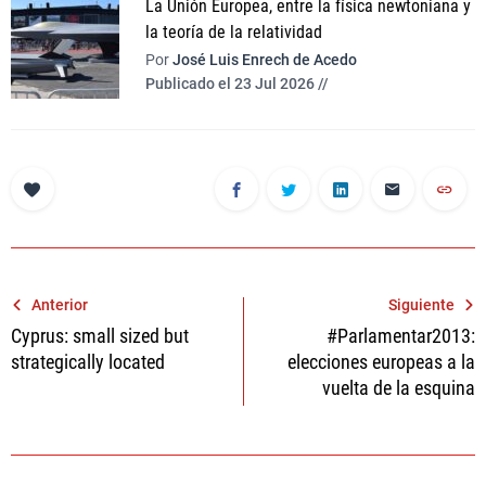
La Unión Europea, entre la física newtoniana y
la teoría de la relatividad
Por
José Luis Enrech de Acedo
Publicado el 23 Jul 2026 //
Navegación
Anterior
Siguiente
Cyprus: small sized but
#Parlamentar2013:
de
strategically located
elecciones europeas a la
entradas
vuelta de la esquina