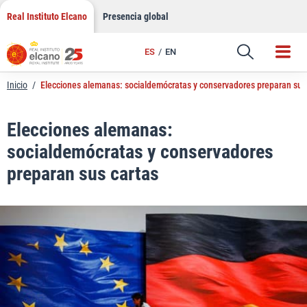
LinkedIn
Saltar
Real Instituto Elcano
Presencia global
al
Email
contenido
ES
EN
Enlace
Inicio
/
Elecciones alemanas: socialdemócratas y conservadores preparan sus
Elecciones alemanas:
socialdemócratas y conservadores
preparan sus cartas