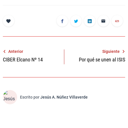
Navegación
Anterior
Siguiente
CIBER Elcano Nº 14
Por qué se unen al ISIS
de
entradas
Escrito por
Jesús A. Núñez Villaverde