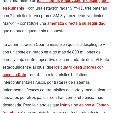
funcionamiento de
los sistemas Aegis Ashore desplegados
en Rumania
–con una estación radar SPY-1D, tres baterías
con 24 misiles interceptores SM-3 y lanzaderas verticales
Mark-41–constituye una
amenaza directa a su seguridad
que no puede quedar sin respuesta.
La administración Obama insiste en que ese despliegue –
con un coste estimado en algo más de 800 millones de
euros y bajo control operativo del comandante de la VI Flota
estadounidense, al igual que
los cuatro destructores con
base en Rota
– no afecta a los misiles balísticos
intercontinentales rusos, por tratarse de sistemas
únicamente eficaces contra misiles de corto y medio alcance
lanzados por otros países, con Irán como referencia más
destacada. Pero lo cierto es que
Irán ya no es hoy el Estado
“gamberro”
que propició la excusa perfecta para decidir el