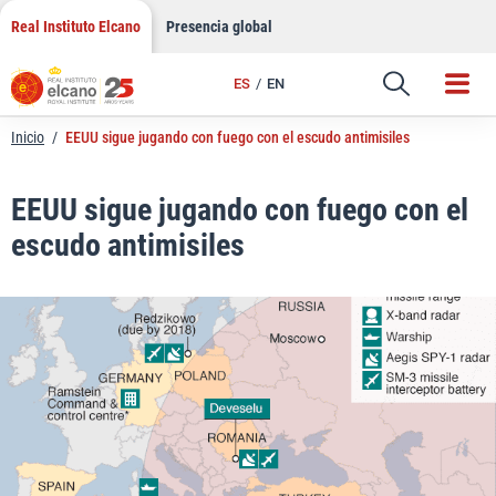
LinkedIn
Saltar
Real Instituto Elcano
Presencia global
al
Email
contenido
ES
EN
Enlace
Inicio
/
EEUU sigue jugando con fuego con el escudo antimisiles
EEUU sigue jugando con fuego con el
escudo antimisiles