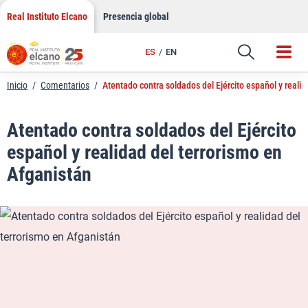
LinkedIn
Saltar
Real Instituto Elcano
Presencia global
al
Email
contenido
ES
EN
Enlace
Inicio
/
Comentarios
/
Atentado contra soldados del Ejército español y realid
Atentado contra soldados del Ejército
español y realidad del terrorismo en
Afganistán