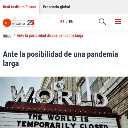
LinkedIn
Saltar
Real Instituto Elcano
Presencia global
al
Email
contenido
ES
EN
Enlace
Inicio
/
Ante la posibilidad de una pandemia larga
Ante la posibilidad de una pandemia
larga