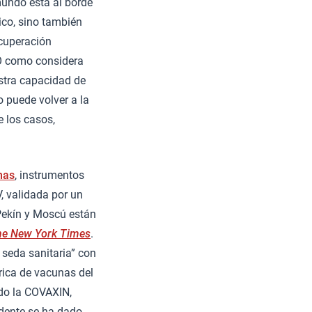
mundo está al borde
ico, sino también
ecuperación
O como considera
stra capacidad de
 puede volver a la
e los casos,
nas
, instrumentos
V, validada por un
Pekín y Moscú están
he New York Times
.
 seda sanitaria” con
rica de vacunas del
ado la COVAXIN,
idente se ha dado