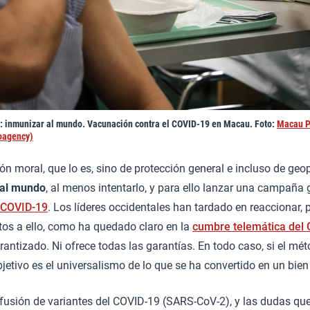
: inmunizar al mundo. Vacunación contra el COVID-19 en Macau. Foto:
Macau P
oagency)
ón moral, que lo es, sino de protección general e incluso de geop
 al mundo
, al menos intentarlo, y para ello lanzar una campaña 
 COVID-19
. Los líderes occidentales han tardado en reaccionar, 
os a ello, como ha quedado claro en la
cumbre telemática del 
rantizado. Ni ofrece todas las garantías. En todo caso, si el mét
objetivo es el universalismo de lo que se ha convertido en un bie
ifusión de variantes del COVID-19 (SARS-CoV-2), y las dudas qu