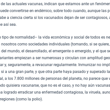
o de las actuales vacunas, indican que estamos ante un fenóme
puede convertirse en endémico, sobre todo cuando, aunque las 
sabe a ciencia cierta si los vacunados dejan de ser contagiosos
e así sea.
o tipo de normalidad– la vida económica y social de todos es n
 nosotros como sociedades individuales (tomando, si se quiere
o del mundo, el desarrollado, el emergente o emergido, y el que s
variantes empiezan a ser numerosas y circulan con amplitud geo
zar y, seguramente, a revacunar regularmente. Inmunizar no imp
 sí a una gran parte, y que otra parte haya pasado y superado la
l, a los 7.800 millones de personas del planeta, no parece que v
ndo quisiera vacunarse, que no es el caso, y no hay aún vacunas
a logrado erradicar una enfermedad contagiosa, la viruela, aun
regiones (como la polio).