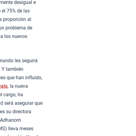
emente desigual e
 el 75% de las
a proporción al
n un problema de
a los nuevos
 mundo les seguirá
. Y también
s que han influido,
eala
, la nueva
l cargo, ha
ad será asegurar que
es su directora
os Adhanom
OMS) lleva meses