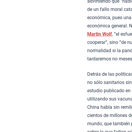
advirtiendo que “nadi
de un fallo moral cat
económica, pues una 
económica general. N
Martin Wolf
, “el esf
cooperar”, sino “de n
normalidad si la pand
tardaremos no meses,
Detrás de las polític
no sólo sanitarios si
estudio publicado en
utilizando sus vacun
China habla sin remil
cientos de millones d
mundo, que también p
sobre la que faltan a