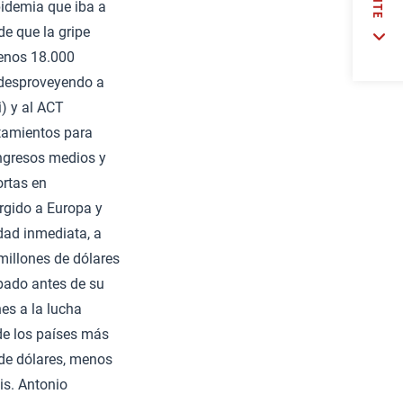
pidemia que iba a
e que la gripe
menos 18.000
, desproveyendo a
i) y al ACT
atamientos para
ingresos medios y
ortas en
rgido a Europa y
ad inmediata, a
millones de dólares
obado antes de su
es a la lucha
de los países más
 de dólares, menos
is. Antonio