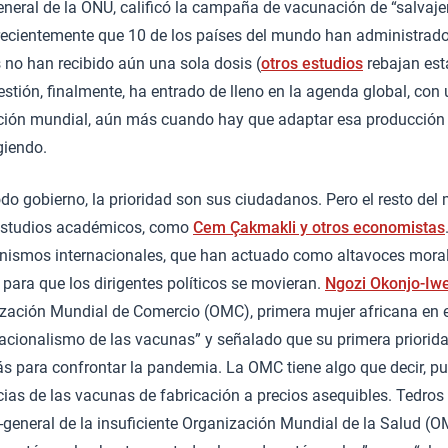
general de la ONU, calificó la campaña de vacunación de “salvaj
 recientemente que 10 de los países del mundo han administrado
 no han recibido aún una sola dosis (
otros estudios
rebajan est
estión, finalmente, ha entrado de lleno en la agenda global, co
ión mundial, aún más cuando hay que adaptar esa producción 
giendo.
do gobierno, la prioridad son sus ciudadanos. Pero el resto del
 estudios académicos, como
Cem Çakmakli y otros economistas
nismos internacionales, que han actuado como altavoces morale
para que los dirigentes políticos se movieran.
Ngozi Okonjo-Iw
ización Mundial de Comercio (OMC), primera mujer africana en e
nacionalismo de las vacunas” y señalado que su primera priorid
s para confrontar la pandemia. La OMC tiene algo que decir, pu
encias de las vacunas de fabricación a precios asequibles. Tedr
-general de la insuficiente Organización Mundial de la Salud (