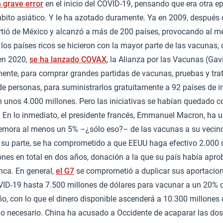
 grave error
en el inicio del COVID-19, pensando que era otra e
bito asiático. Y le ha azotado duramente. Ya en 2009, después d
tió de México y alcanzó a más de 200 países, provocando al 
los países ricos se hicieron con la mayor parte de las vacunas
 en 2020,
se ha lanzado COVAX
, la Alianza por las Vacunas (Gav
lmente, para comprar grandes partidas de vacunas, pruebas y tr
de personas, para suministrarlos gratuitamente a 92 países de 
 unos 4.000 millones. Pero las iniciativas se habían quedado c
 En lo inmediato, el presidente francés, Emmanuel Macron, ha u
mora al menos un 5% –¿sólo eso?– de las vacunas a su vecind
r su parte, se ha comprometido a que EEUU haga efectivo 2.000 
ones en total en dos años, donación a la que su país había apr
nca. En general,
el G7
se comprometió a duplicar sus aportacion
VID-19 hasta 7.500 millones de dólares para vacunar a un 20% 
o, con lo que el dinero disponible ascenderá a 10.300 millones
mo necesario. China ha acusado a Occidente de acaparar las dos