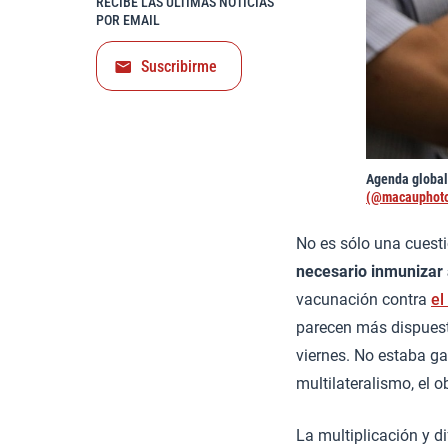
RECIBE LAS ÚLTIMAS NOTICIAS
POR EMAIL
Suscribirme
Agenda global
(@macauphot
No es sólo una cuesti
necesario inmunizar
vacunación contra
el
parecen más dispuest
viernes. No estaba ga
multilateralismo, el 
La multiplicación y d