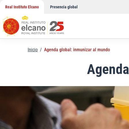
Saltar
Real Instituto Elcano
Presencia global
al
contenido
Inicio
/
Agenda global: inmunizar al mundo
Agenda 