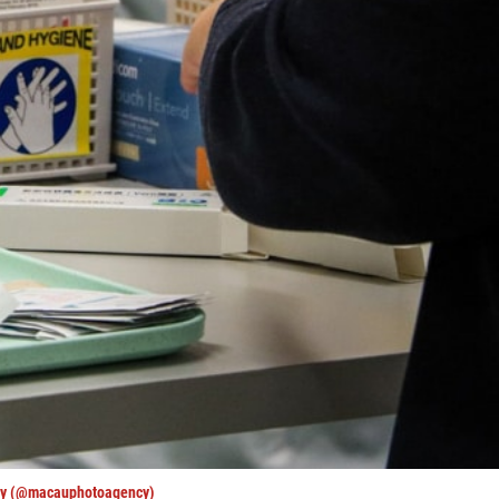
cy (@macauphotoagency)