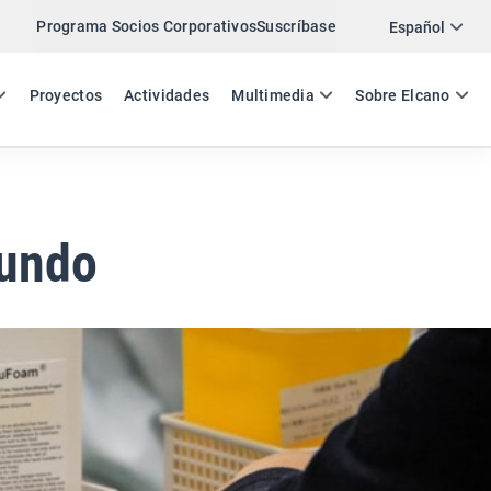
Programa Socios Corporativos
Suscríbase
Twitter
Español
LinkedIn
ES
EN
Proyectos
Actividades
Multimedia
Sobre Elcano
Email
Enlace
COMPARTIR COMENTARIO
mundo