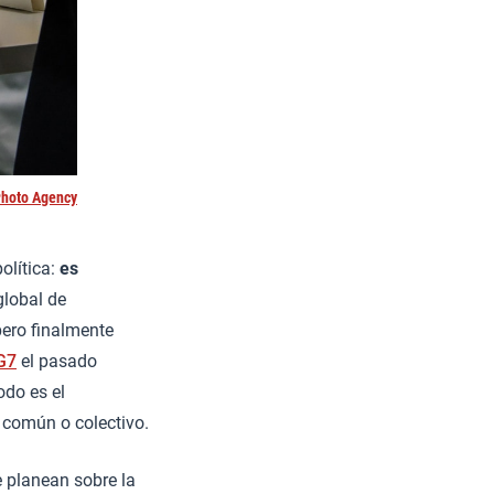
hoto Agency
olítica:
es
global de
pero finalmente
G7
el pasado
odo es el
n común o colectivo.
e planean sobre la