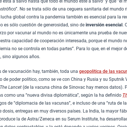
e está a salvo hasta que todo el mundo esté a salvo” y que “el 
astrófico”. No se trata sólo de una ceguera sanitaria del mundo r
lucha global contra la pandemia también es esencial para la r
o es sólo cuestión de generosidad, sino de
inversión esencial
. 
uerzo por vacunar al mundo no es únicamente una prueba de nue
uestra capacidad de cooperación interesada, porque el mundo no
emia no se controla en todas partes”. Para lo que, en el mejor d
 sino algunos años.
as de vacunación hay, también, toda una
geopolítica de las vacu
no de poder político, como se ve con China y Rusia y su Sputnik 
The Lancet
(de la vacuna china de Sinovac hay menos datos). 
as como una “nueva divisa diplomática”, según la ha definido
T
gos de “diplomacia de las vacunas”, e incluso de una “ruta de la
e dosis, entregas en muy diversos países. La India, la mayor fáb
roduce la de Astra/Zeneca en su Serum Institute, ha desarroll
ún datos contrastables, y la está donando a varios vecinos. Occ