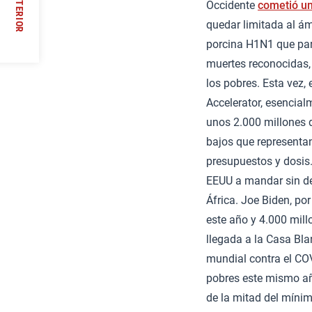
ANTERIOR
Occidente
cometió un
quedar limitada al ám
//
porcina H1N1 que par
muertes reconocidas, 
los pobres. Esta vez,
Accelerator, esencia
unos 2.000 millones 
bajos que representan
presupuestos y dosis.
EEUU a mandar sin de
África. Joe Biden, po
este año y 4.000 mill
llegada a la Casa Bla
mundial contra el CO
pobres este mismo añ
de la mitad del míni