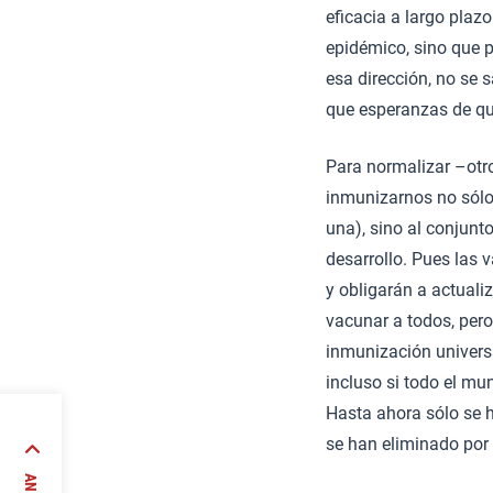
eficacia a largo plaz
epidémico, sino que 
esa dirección, no se 
que esperanzas de qu
Para normalizar –otr
inmunizarnos no sólo
una), sino al conjunt
desarrollo. Pues las 
y obligarán a actuali
vacunar a todos, pero
inmunización universa
incluso si todo el mu
Hasta ahora sólo se h
se han eliminado por 
global,
íticas