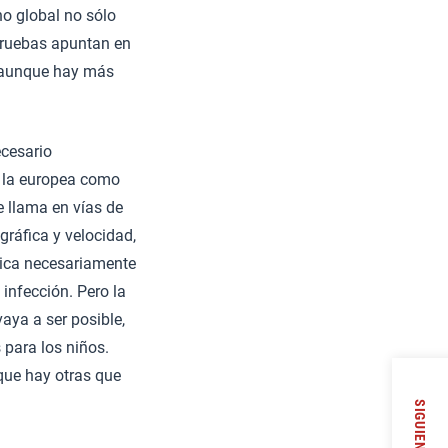
no global no sólo
pruebas apuntan en
, aunque hay más
ecesario
, la europea como
e llama en vías de
gráfica y velocidad,
lica necesariamente
 infección. Pero la
aya a ser posible,
 para los niños.
que hay otras que
SIGUIENTE