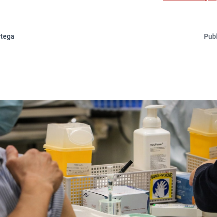
rtega
Publ