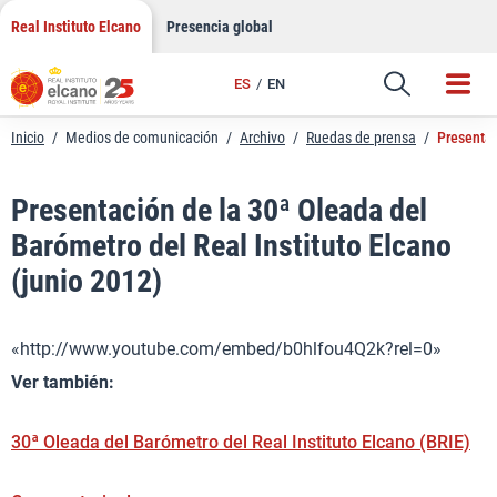
LinkedIn
Saltar
Real Instituto Elcano
Presencia global
al
Email
contenido
ES
EN
Enlace
Inicio
/
Medios de comunicación
/
Archivo
/
Ruedas de prensa
/
Presentac
Presentación de la 30ª Oleada del
Barómetro del Real Instituto Elcano
(junio 2012)
«http://www.youtube.com/embed/b0hlfou4Q2k?rel=0»
Ver también:
30ª Oleada del Barómetro del Real Instituto Elcano (BRIE)