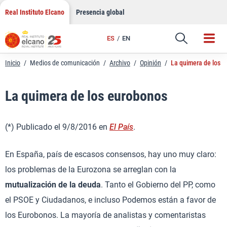
LinkedIn
Saltar
Real Instituto Elcano
Presencia global
al
Email
contenido
ES
EN
Enlace
Inicio
/
Medios de comunicación
/
Archivo
/
Opinión
/
La quimera de los 
La quimera de los eurobonos
(*) Publicado el 9/8/2016 en
El País
.
En España, país de escasos consensos, hay uno muy claro:
los problemas de la Eurozona se arreglan con la
mutualización de la deuda
. Tanto el Gobierno del PP, como
el PSOE y Ciudadanos, e incluso Podemos están a favor de
los Eurobonos. La mayoría de analistas y comentaristas