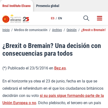
LinkedIn
Saltar
Real Instituto Elcano
Presencia global
al
Email
contenido
ES
EN
Enlace
Inicio
/
Medios de comunicación
/
Archivo
/
Opinión
/
¿Brexit o Bremain? 
¿Brexit o Bremain? Una decisión con
consecuencias para todos
(*) Publicado el 23/5/2016 en
Bez.es
.
En el horizonte ya otea el 23 de junio, fecha en la que se
celebrará el referéndum en el que los ciudadanos británicos
decidirán con su voto
si su país sigue formando parte de la
Unión Europea o no
. Dicho plebiscito, el tercero en un país