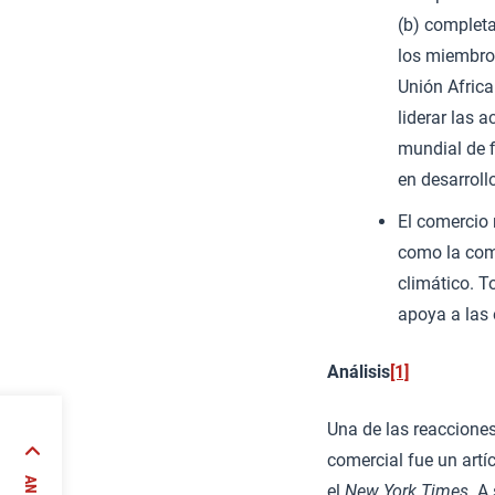
(b) completa
los miembros
Unión Africa
liderar las 
mundial de f
en desarroll
El comercio 
como la comp
climático. T
apoya a las 
Análisis
[1]
Una de las reacciones
325-
comercial fue un artí
su
el
New York Times
. A