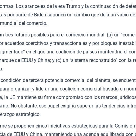
rmas. Los aranceles de la era Trump y la continuación de dete
tas por parte de Biden suponen un cambio que deja un vacío de 
mundial del comercio.
n tres futuros posibles para el comercio mundial: (a) un “comer
 acuerdos coercitivos y transaccionales y por bloques inestable
agmentado” en el que una coalición de países mantendría el co
arque de EEUU y China; y (c) un “sistema reconstruido” con la r
a.
 condición de tercera potencia comercial del planeta, se encuen
para organizar y liderar una coalición comercial basada en norm
, la UE mantiene su firme compromiso con los marcos jurídicos
ismo. No obstante, ese papel exigiría superar las tendencias intro
erazgo estratégico.
rme se proponen cinco iniciativas estratégicas para la Comisión 
cia de EEUU y China, manteniendo una agenda equilibrada con