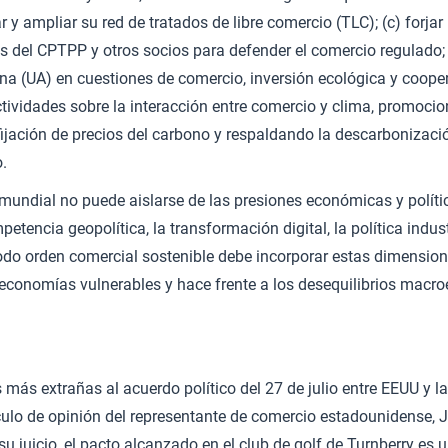
r y ampliar su red de tratados de libre comercio (TLC); (c) forja
 del CPTPP y otros socios para defender el comercio regulado; 
na (UA) en cuestiones de comercio, inversión ecológica y coopera
actividades sobre la interacción entre comercio y clima, promoc
ijación de precios del carbono y respaldando la descarbonizac
o.
mundial no puede aislarse de las presiones económicas y polít
etencia geopolítica, la transformación digital, la política indus
odo orden comercial sostenible debe incorporar estas dimensio
economías vulnerables y hace frente a los desequilibrios macr
 más extrañas al acuerdo político del 27 de julio entre EEUU y l
culo de opinión del representante de comercio estadounidense, 
 su juicio, el pacto alcanzado en el club de golf de Turnberry es 