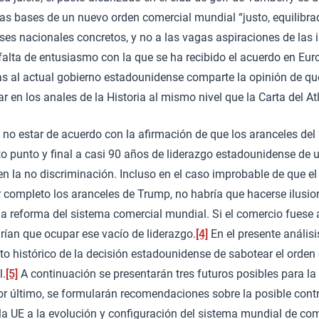
 las bases de un nuevo orden comercial mundial “justo, equilibra
eses nacionales concretos, y no a las vagas aspiraciones de las 
alta de entusiasmo con la que se ha recibido el acuerdo en Eur
s al actual gobierno estadounidense comparte la opinión de qu
r en los anales de la Historia al mismo nivel que la Carta del At
l no estar de acuerdo con la afirmación de que los aranceles del 
o punto y final a casi 90 años de liderazgo estadounidense de 
 la no discriminación. Incluso en el caso improbable de que el
r completo los aranceles de Trump, no habría que hacerse ilusi
na reforma del sistema comercial mundial. Si el comercio fuese
rían que ocupar ese vacío de liderazgo.
[4]
En el presente anális
xto histórico de la decisión estadounidense de sabotear el orden
l.
[5]
A continuación se presentarán tres futuros posibles para la
r último, se formularán recomendaciones sobre la posible contr
 la UE a la evolución y configuración del sistema mundial de co