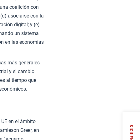
r una coalición con
(d) asociarse con la
ción digital; y (e)
ionando un sistema
ión en las economías
icas más generales
trial y el cambio
nes al tiempo que
oeconómicos.
a UE en el ámbito
SIGUIENTE
Jamieson Greer, en
un “acuerdo