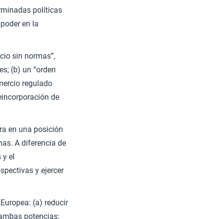
rminadas políticas
poder en la
cio sin normas”,
s; (b) un “orden
mercio regulado
eincorporación de
tra en una posición
as. A diferencia de
 y el
spectivas y ejercer
Europea: (a) reducir
 ambas potencias;