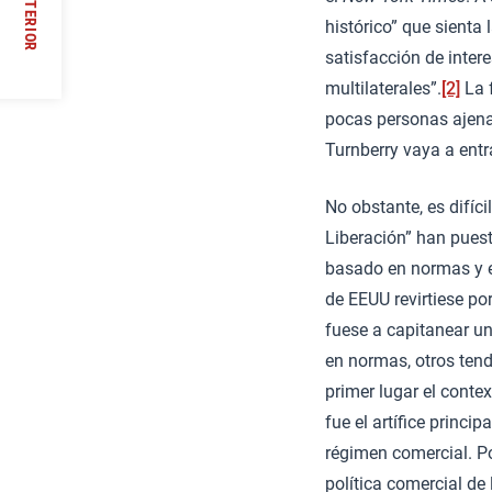
ANTERIOR
histórico” que sienta
//
satisfacción de inter
multilaterales”.
[2]
La f
pocas personas ajena
Turnberry vaya a entra
No obstante, es difíci
Liberación” han puest
basado en normas y en
de EEUU revirtiese po
fuese a capitanear u
en normas, otros tend
primer lugar el conte
fue el artífice principa
régimen comercial. Po
política comercial de