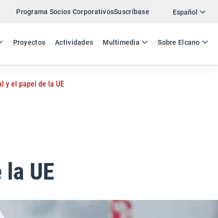
Programa Socios Corporativos
Suscríbase
Twitter
Español
LinkedIn
ES
EN
Proyectos
Actividades
Multimedia
Sobre Elcano
Email
 y el papel de la UE
Enlace
COMPARTIR ANÁLISIS
 la UE