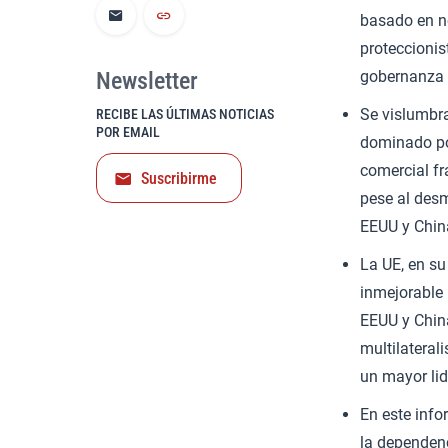
basado en no
proteccionis
Newsletter
gobernanza 
Se vislumbra
RECIBE LAS ÚLTIMAS NOTICIAS
POR EMAIL
dominado por
comercial fr
Suscribirme
pese al desm
EEUU y Chin
La UE, en su
inmejorable 
EEUU y China
multilateral
un mayor lid
En este info
la dependen