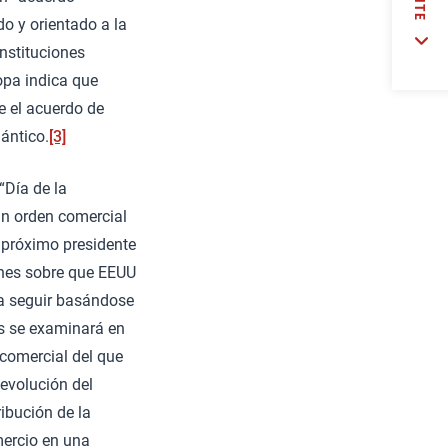
do y orientado a la
instituciones
opa indica que
e el acuerdo de
lántico.
[3]
“Día de la
un orden comercial
 próximo presidente
ones sobre que EEUU
 a seguir basándose
is se examinará en
 comercial del que
 evolución del
ibución de la
mercio en una