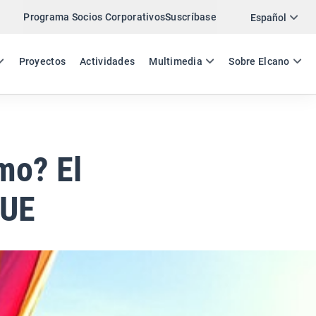
Programa Socios Corporativos
Suscríbase
Twitter
Español
LinkedIn
ES
EN
Proyectos
Actividades
Multimedia
Sobre Elcano
Email
Enlace
COMPARTIR ANÁLISIS
mo? El
 UE