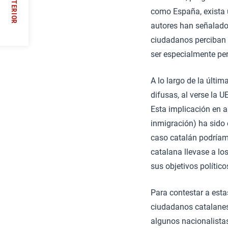
ANTERIOR
como España, exista u
//
autores han señalado
ciudadanos perciban 
ser especialmente per
A lo largo de la últ
difusas, al verse la 
Esta implicación en a
inmigración) ha sido 
caso catalán podríamo
catalana llevase a lo
sus objetivos polític
Para contestar a estas
ciudadanos catalanes 
algunos nacionalista