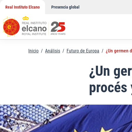
Saltar
Real Instituto Elcano
Presencia global
al
contenido
Inicio
/
Análisis
/
Futuro de Europa
/
¿Un germen de
¿Un ge
procés 