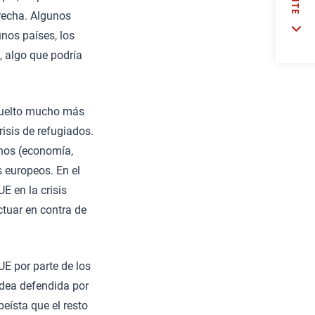
erecha. Algunos
nos países, los
, algo que podría
 vuelto mucho más
risis de refugiados.
anos (economía,
 europeos. En el
E en la crisis
ctuar en contra de
UE por parte de los
idea defendida por
eísta que el resto