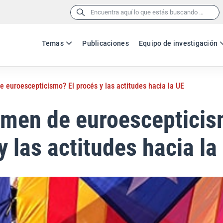
Buscar:
Temas
Publicaciones
Equipo de investigación
 euroescepticismo? El procés y las actitudes hacia la UE
rmen de euroescepticis
y las actitudes hacia la