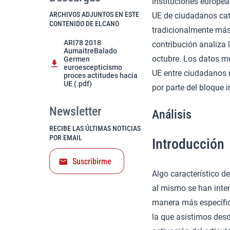
instituciones europea
ARCHIVOS ADJUNTOS EN ESTE
UE de ciudadanos cata
CONTENIDO DE ELCANO
tradicionalmente más 
ARI78 2018
contribución analiza 
AumaitreBalado
octubre. Los datos m
Germen
euroescepticismo
UE entre ciudadanos 
proces actitudes hacia
UE (.pdf)
por parte del bloque 
Newsletter
Análisis
RECIBE LAS ÚLTIMAS NOTICIAS
POR EMAIL
Introducción
Suscribirme
Algo característico d
al mismo se han inte
manera más específic
la que asistimos des