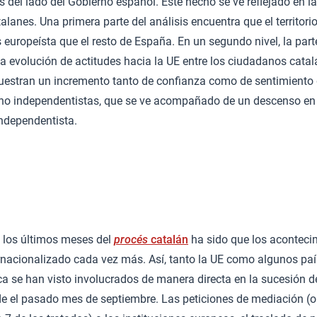
s del lado del Gobierno español. Este hecho se ve reflejado en la
lanes. Una primera parte del análisis encuentra que el territori
europeísta que el resto de España. En un segundo nivel, la parte
la evolución de actitudes hacia la UE entre los ciudadanos catala
uestran un incremento tanto de confianza como de sentimiento 
no independentistas, que se ve acompañado de un descenso en
independentista.
e los últimos meses del
procés
catalán
ha sido que los aconteci
rnacionalizado cada vez más. Así, tanto la UE como algunos p
a se han visto involucrados de manera directa en la sucesión d
de el pasado mes de septiembre. Las peticiones de mediación (o