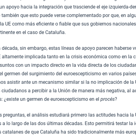
n apoyo hacia la integración que trasciende el eje izquierda-d
 también que esto puede verse complementado por que, en algu
la UE como más eficiente o fiable que sus gobiernos nacionales
tinente en el caso de Cataluña.
ima década, sin embargo, estas líneas de apoyo parecen haberse
UE altamente implicada tanto en la crisis económica como en la c
suntos con un impacto directo en la vida directa de los ciudad
el germen del surgimiento del euroescepticismo en varios países
s asistir ante un mecanismo similar si la no implicación de la U
s ciudadanos a percibir a la Unión de manera más negativa, al a
os: ¿existe un germen de euroescepticismo en el
procés
?
 preguntas, el análisis estudiará primero las actitudes hacia la 
a lo largo de las dos últimas décadas. Esto permitirá testar la 
s catalanes de que Cataluña ha sido tradicionalmente más europ