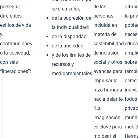
perseguir
de las
alfabe
se crea valor;
diferentes
personas,
la pri
de la supresión de
estilos de vida
incluida en
pobla
la individualidad;
y
materia de
necesi
de la disparidad;
contribuciones
sostenibilidad,
educ
de la ansiedad;
a la sociedad,
de inclusión
ampli
y de los límites de
con seis
social y otros
sobre 
recursos y
“liberaciones”:
avances para
tambi
medioambientales.
impulsar la
derec
raza humana
indivi
hacia delante.
todos 
“La
priva
imaginación
mundo
es clave para
más d
moldear el
Herma