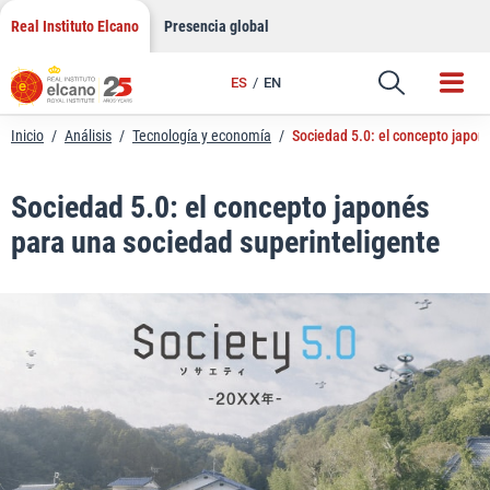
LinkedIn
Saltar
Real Instituto Elcano
Presencia global
al
Email
contenido
ES
EN
Enlace
Inicio
/
Análisis
/
Tecnología y economía
/
Sociedad 5.0: el concepto japon
Sociedad 5.0: el concepto japonés
para una sociedad superinteligente