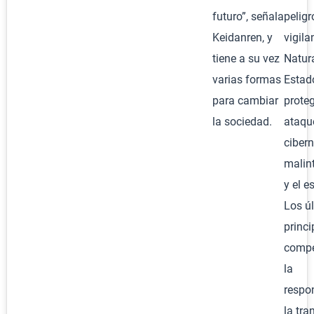
futuro”, señala
peligr
Keidanren, y
vigila
tiene a su vez
Natura
varias formas
Estad
para cambiar
proteg
la sociedad.
ataqu
cibern
malin
y el e
Los ú
princi
compet
la
respon
la tra