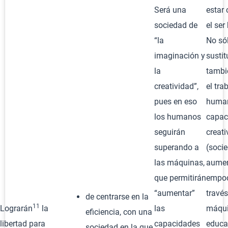
Será una
estar 
sociedad de
el se
“la
No só
imaginación y
sustitu
la
tambi
creatividad”,
el tra
pues en eso
human
los humanos
capac
seguirán
creati
superando a
(soci
las máquinas,
aumen
que permitirán
empod
“aumentar”
través
de centrarse en la
11
Lograrán
la
las
máqui
eficiencia, con una
libertad para
capacidades
educa
sociedad en la que