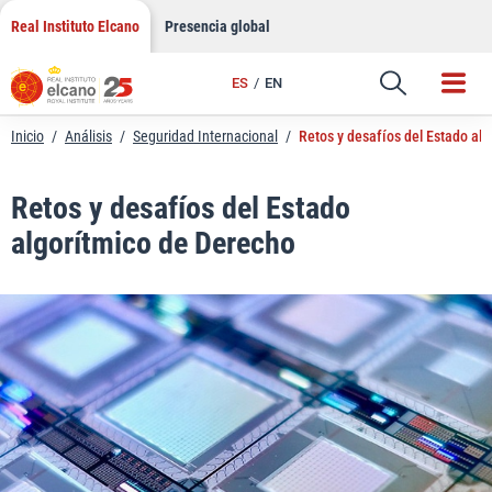
LinkedIn
Saltar
Real Instituto Elcano
Presencia global
al
Email
contenido
ES
EN
Enlace
Inicio
/
Análisis
/
Seguridad Internacional
/
Retos y desafíos del Estado al
Retos y desafíos del Estado
algorítmico de Derecho