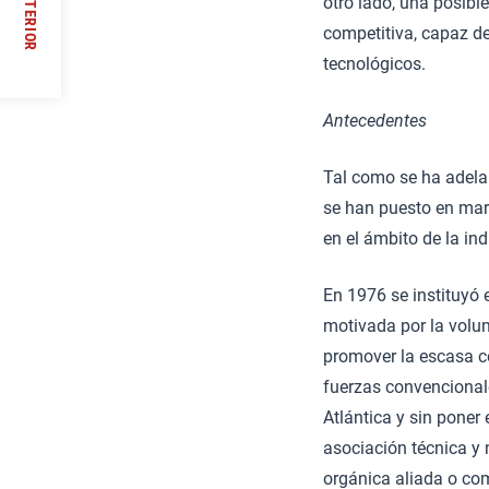
ANTERIOR
otro lado, una posibl
ución
competitiva, capaz de
//
tecnológicos.
Antecedentes
Tal como se ha adelan
se han puesto en mar
en el ámbito de la in
En 1976 se instituyó
motivada por la volu
promover la escasa c
fuerzas convencionale
Atlántica y sin poner
asociación técnica y
orgánica aliada o co