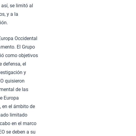
sí, se limitó al
s, y a la
ión.
Europa Occidental
amento. El Grupo
ció como objetivos
 defensa, el
vestigación y
EO quisieron
amental de las
de Europa
 en el ámbito de
dado limitado
 cabo en el marco
EO se deben a su