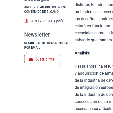
distintos Estados han
ARCHIVOS ADJUNTOS EN ESTE
pretenden esclarecer
CONTENIDO DE ELCANO
los desafíos igualmen
ARI 17 2004 E (.pdf)
estará en funcionami
esenciales como su fu
Newsletter
saber de que manera i
RECIBE LAS ÚLTIMAS NOTICIAS
POR EMAIL
Análisis:
Suscribirme
Hasta ahora, ha result
y adquisición de arma
de la industria de de
de integración europe
de la industria de de
consecución de un me
reserva en su artículo