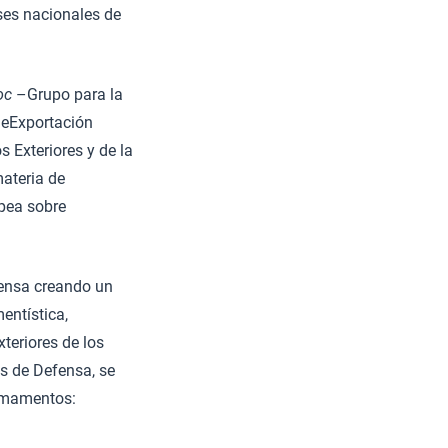
ses nacionales de
oc
–Grupo para la
deExportación
 Exteriores y de la
ateria de
opea sobre
fensa creando un
entística,
eriores de los
s de Defensa, se
Armamentos: