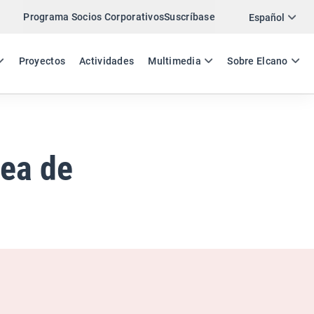
Programa Socios Corporativos
Suscríbase
Twitter
Español
LinkedIn
ES
EN
Proyectos
Actividades
Multimedia
Sobre Elcano
Email
Enlace
COMPARTIR ANÁLISIS
pea de