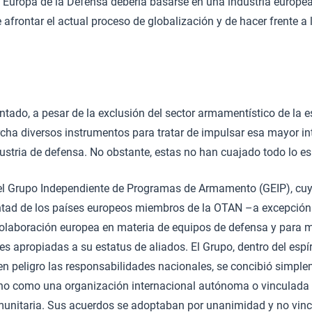
e Europa de la Defensa debería basarse en una industria europea
 afrontar el actual proceso de globalización y de hacer frente a
tado, a pesar de la exclusión del sector armamentístico de la e
cha diversos instrumentos para tratar de impulsar esa mayor i
dustria de defensa. No obstante, estas no han cuajado todo lo e
 el Grupo Independiente de Programas de Armamento (GEIP), cuy
ntad de los países europeos miembros de la OTAN –a excepción
olaboración europea en materia de equipos de defensa y para 
s apropiadas a su estatus de aliados. El Grupo, dentro del espír
 en peligro las responsabilidades nacionales, se concibió simp
 no como una organización internacional autónoma o vinculada 
munitaria. Sus acuerdos se adoptaban por unanimidad y no vin