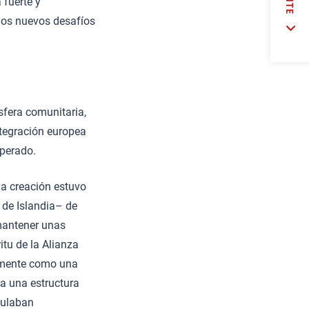
 fuerte y
 los nuevos desafíos
sfera comunitaria,
ntegración europea
sperado.
a creación estuvo
 de Islandia– de
mantener unas
itu de la Alianza
lemente como una
a una estructura
culaban