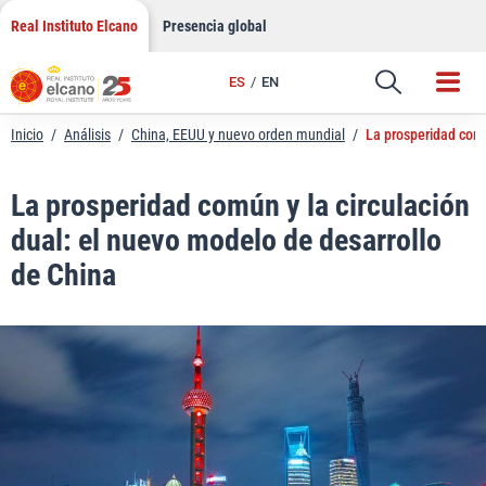
LinkedIn
Saltar
Real Instituto Elcano
Presencia global
al
Email
contenido
ES
EN
Enlace
Inicio
/
Análisis
/
China, EEUU y nuevo orden mundial
/
La prosperidad comú
La prosperidad común y la circulación
dual: el nuevo modelo de desarrollo
de China