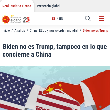
LinkedIn
Saltar
Real Instituto Elcano
Presencia global
al
Email
contenido
ES
EN
Enlace
Inicio
/
Análisis
/
China, EEUU y nuevo orden mundial
/
Biden no es Trump, 
Biden no es Trump, tampoco en lo que
concierne a China