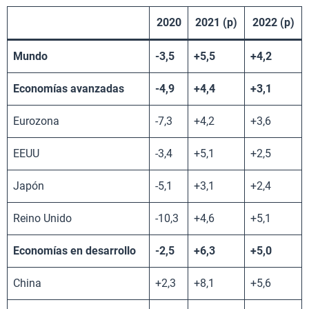
2020
2021 (p)
2022 (p)
Mundo
-3,5
+5,5
+4,2
Economías avanzadas
-4,9
+4,4
+3,1
Eurozona
-7,3
+4,2
+3,6
EEUU
-3,4
+5,1
+2,5
Japón
-5,1
+3,1
+2,4
Reino Unido
-10,3
+4,6
+5,1
Economías en desarrollo
-2,5
+6,3
+5,0
China
+2,3
+8,1
+5,6