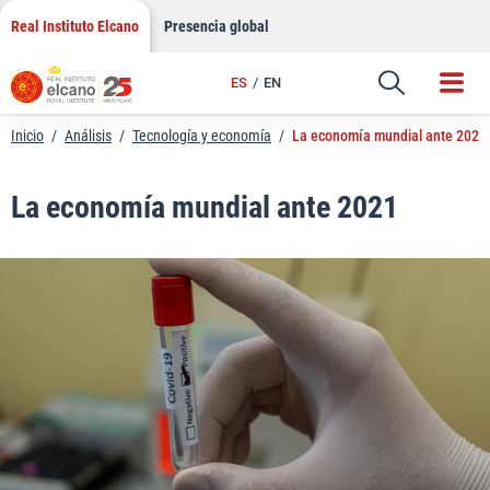
LinkedIn
Saltar
Real Instituto Elcano
Presencia global
al
Email
contenido
ES
EN
Enlace
Inicio
/
Análisis
/
Tecnología y economía
/
La economía mundial ante 2021
La economía mundial ante 2021