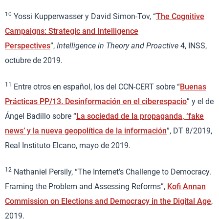
10
Yossi Kupperwasser y David Simon-Tov, “
The Cognitive
Campaigns: Strategic and Intelligence
Perspectives
”,
Intelligence in Theory and Proactive
4, INSS,
octubre de 2019.
11
Entre otros en español, los del CCN-CERT sobre “
Buenas
Prácticas PP/13. Desinformación en el ciberespacio
” y el de
Ángel Badillo sobre “
La sociedad de la propaganda, ‘fake
news’ y la nueva geopolítica de la información
”, DT 8/2019,
Real Instituto Elcano, mayo de 2019.
12
Nathaniel Persily, “The Internet’s Challenge to Democracy.
Framing the Problem and Assessing Reforms”,
Kofi Annan
Commission on Elections and Democracy in the Digital Age
,
2019.