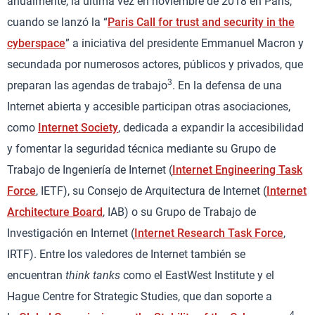
anualmente, la última vez en noviembre de 2018 en París,
cuando se lanzó la “
Paris Call for trust and security in the
cyberspace
” a iniciativa del presidente Emmanuel Macron y
secundada por numerosos actores, públicos y privados, que
3
preparan las agendas de trabajo
. En la defensa de una
Internet abierta y accesible participan otras asociaciones,
como
Internet Society
, dedicada a expandir la accesibilidad
y fomentar la seguridad técnica mediante su Grupo de
Trabajo de Ingeniería de Internet (
Internet Engineering Task
Force
, IETF), su Consejo de Arquitectura de Internet (
Internet
Architecture Board
, IAB) o su Grupo de Trabajo de
Investigación en Internet (
Internet Research Task Force
,
IRTF). Entre los valedores de Internet también se
encuentran
think tanks
como el EastWest Institute y el
Hague Centre for Strategic Studies, que dan soporte a
4