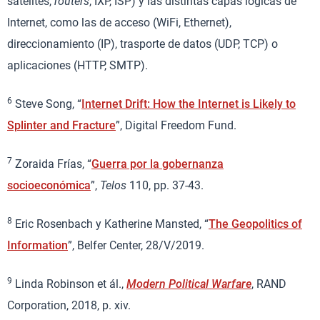
satélites,
routers
, IXP, ISP) y las distintas capas lógicas de
Internet, como las de acceso (WiFi, Ethernet),
direccionamiento (IP), trasporte de datos (UDP, TCP) o
aplicaciones (HTTP, SMTP).
6
Steve Song, “
Internet Drift: How the Internet is Likely to
Splinter and Fracture
”, Digital Freedom Fund.
7
Zoraida Frías, “
Guerra por la gobernanza
socioeconómica
”,
Telos
110, pp. 37-43.
8
Eric Rosenbach y Katherine Mansted, “
The Geopolitics of
Information
”, Belfer Center, 28/V/2019.
9
Linda Robinson et ál.,
Modern Political Warfare
, RAND
Corporation, 2018, p. xiv.