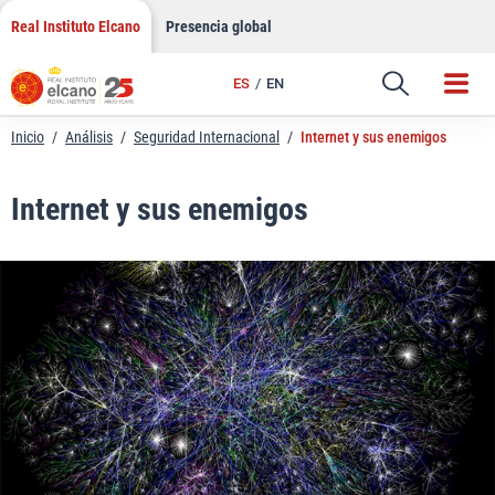
LinkedIn
Saltar
Real Instituto Elcano
Presencia global
al
Email
contenido
ES
EN
Enlace
Inicio
/
Análisis
/
Seguridad Internacional
/
Internet y sus enemigos
Internet y sus enemigos