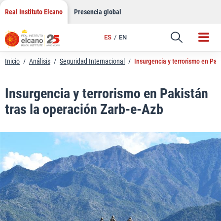
LinkedIn
Saltar
Real Instituto Elcano
Presencia global
al
Email
contenido
ES
EN
Enlace
Inicio
/
Análisis
/
Seguridad Internacional
/
Insurgencia y terrorismo en Pak
Insurgencia y terrorismo en Pakistán
tras la operación Zarb-e-Azb