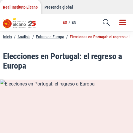
LinkedIn
Saltar
Real Instituto Elcano
Presencia global
al
Email
contenido
ES
EN
Enlace
Inicio
/
Análisis
/
Futuro de Europa
/
Elecciones en Portugal: el regreso a E
Elecciones en Portugal: el regreso a
Europa