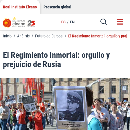
LinkedIn
Saltar
Real Instituto Elcano
Presencia global
al
Email
contenido
ES
EN
Enlace
Inicio
/
Análisis
/
Futuro de Europa
/
El Regimiento Inmortal: orgullo y preju
El Regimiento Inmortal: orgullo y
prejuicio de Rusia