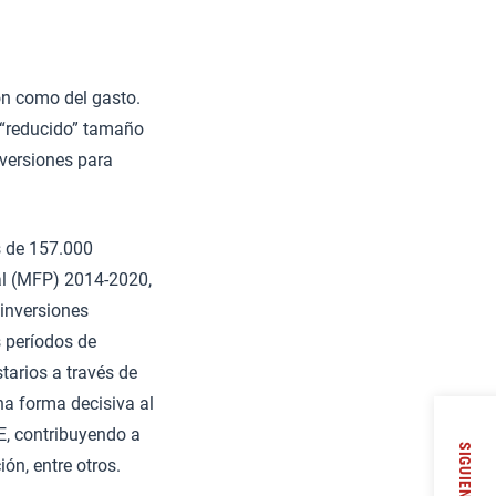
ón como del gasto.
u “reducido” tamaño
nversiones para
s de 157.000
al (MFP) 2014-2020,
 inversiones
s períodos de
arios a través de
na forma decisiva al
E, contribuyendo a
SIGUIENTE
ón, entre otros.