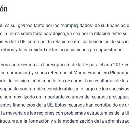
ión
 UE es
sui géneris
tanto por las “complejidades” de su financiaci
e la UE es sobre todo paradójico, ya sea por la relación entre s
ones de la UE, como por la relación entre los beneficios de sus i
embros y la intensidad de las negociaciones presupuestarias.
ros son relevantes: el presupuesto de la UE para el año 2017 e
e compromisos) y si nos referimos al Marco Financiero Plurianu
odo de los siete años a un billón de euros. Los resultados de las
esupuesto son también considerables a lo largo de los sucesivo
e han movilizado un importante volumen de recursos presupuest
mentos financieros de la UE. Estos recursos han contribuido de u
n la mayoría de las regiones con problemas estructurales de la U
tructuras, a la formación y a la modernización de la administraci