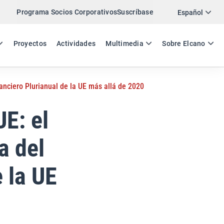
Programa Socios Corporativos
Suscríbase
Twitter
Español
LinkedIn
ES
EN
Proyectos
Actividades
Multimedia
Sobre Elcano
Email
nanciero Plurianual de la UE más allá de 2020
Enlace
COMPARTIR ANÁLISIS
UE: el
a del
 la UE