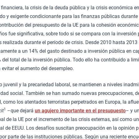
 financiera, la crisis de la deuda pública y la crisis económica e
o y exigente condicionante para las finanzas públicas durante 
contribución del presupuesto de la UE para la cohesión económica
ños fue significativa, sobre todo si se compara con la inversión 
 realizada durante el período de crisis. Desde 2010 hasta 2013
mente a un 14% del gasto destinado a inversión pública en capi
del total de la inversión pública. Todo ello ha contribuido a limi
 evitar el aumento del desempleo.
 juvenil y la precariedad laboral, se mantienen a niveles inadmi
dad social. También se han sumado nuevas preocupaciones, de 
al, como los atentados terroristas perpetrados en Europa, la aflu
1
it
–que dejará
un agujero importante en el presupuesto
– y u
al de la UE por el incremento de las crisis externas, así como u
onal de EEUU. Los desafíos suscitan preocupación en la opinión 
por parte de las instituciones públicas. Según una reciente encu