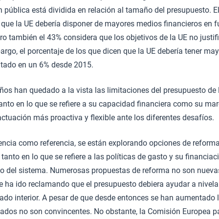
n pública está dividida en relación al tamaño del presupuesto. E
que la UE debería disponer de mayores medios financieros en f
pero también el 43% considera que los objetivos de la UE no just
rgo, el porcentaje de los que dicen que la UE debería tener ma
ntado en un 6% desde 2015.
ños han quedado a la vista las limitaciones del presupuesto de 
anto en lo que se refiere a su capacidad financiera como su marc
ctuación más proactiva y flexible ante los diferentes desafíos.
ncia como referencia, se están explorando opciones de reforma
tanto en lo que se refiere a las políticas de gasto y su financia
o del sistema. Numerosas propuestas de reforma no son nueva
e ha ido reclamando que el presupuesto debiera ayudar a nivelar
ado interior. A pesar de que desde entonces se han aumentado 
ltados no son convincentes. No obstante, la Comisión Europea p