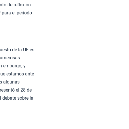
to de reflexión
P para el período
uesto de la UE es
 numerosas
in embargo, y
 que estamos ante
as algunas
resentó el 28 de
l debate sobre la