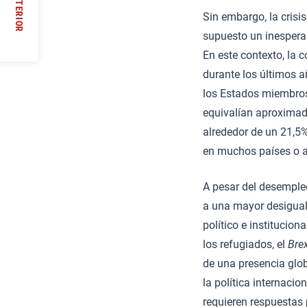
ANTERIOR
Sin embargo, la crisis
/
supuesto un inesperad
En este contexto, la 
durante los últimos a
los Estados miembros
equivalían aproximada
alrededor de un 21,5% 
en muchos países o a
A pesar del desempleo
a una mayor desigual
político e institucion
los refugiados, el
Brex
de una presencia glob
la política internaci
requieren respuestas 