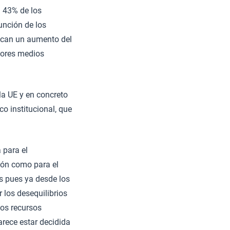
l 43% de los
unción de los
ifican un aumento del
yores medios
la UE y en concreto
o institucional, que
 para el
ción como para el
s pues ya desde los
 los desequilibrios
los recursos
arece estar decidida