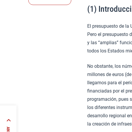
(1) Introducc
El presupuesto de la
Pero el presupuesto d
y las “amplias” funci
todos los Estados mi
No obstante, los núme
millones de euros (d
llegamos para el perí
financiadas por el pr
programación, pues s
los diferentes instru
desarrollo regional e
o
la creación de infraes
ovenia