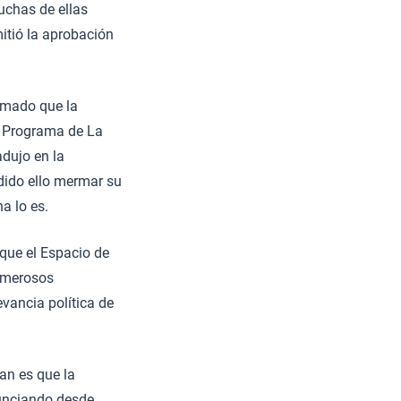
uchas de ellas
itió la aprobación
rmado que la
El Programa de La
adujo en la
dido ello mermar su
a lo es.
que el Espacio de
numerosos
evancia política de
an es que la
nunciando desde