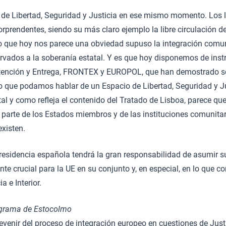
o de Libertad, Seguridad y Justicia en ese mismo momento. Los 
orprendentes, siendo su más claro ejemplo la libre circulación d
 que hoy nos parece una obviedad supuso la integración comun
ervados a la soberanía estatal. Y es que hoy disponemos de ins
tención y Entrega, FRONTEX y EUROPOL, que han demostrado 
ello que podamos hablar de un Espacio de Libertad, Seguridad y J
al y como refleja el contenido del Tratado de Lisboa, parece que
r parte de los Estados miembros y de las instituciones comunitar
xisten.
Presidencia española tendrá la gran responsabilidad de asumir 
 crucial para la UE en su conjunto y, en especial, en lo que co
a e Interior.
ograma de Estocolmo
venir del proceso de integración europeo en cuestiones de Justic