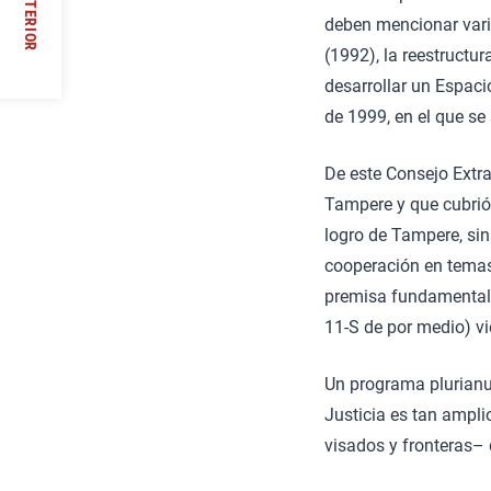
ANTERIOR
RI)
deben mencionar vario
(1992), la reestructu
/
desarrollar un Espaci
de 1999, en el que se
De este Consejo Extr
Tampere y que cubrió
logro de Tampere, sin
cooperación en temas 
premisa fundamental f
11-S de por medio) vie
Un programa plurianua
Justicia es tan amplio
visados y fronteras– 