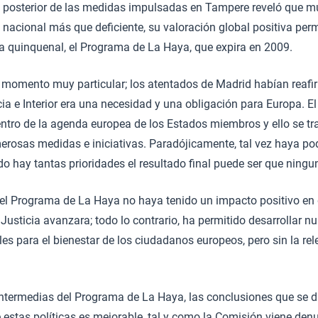
 posterior de las medidas impulsadas en Tampere reveló que m
 nacional más que deficiente, su valoración global positiva perm
 quinquenal, el Programa de La Haya, que expira en 2009.
n momento muy particular; los atentados de Madrid habían reafi
ia e Interior era una necesidad y una obligación para Europa. 
entro de la agenda europea de los Estados miembros y ello se tr
erosas medidas e iniciativas. Paradójicamente, tal vez haya po
do hay tantas prioridades el resultado final puede ser que ningun
 el Programa de La Haya no haya tenido un impacto positivo en 
 Justicia avanzara; todo lo contrario, ha permitido desarrollar 
es para el bienestar de los ciudadanos europeos, pero sin la rel
intermedias del Programa de La Haya, las conclusiones que se d
 estas políticas es mejorable, tal y como la Comisión viene de