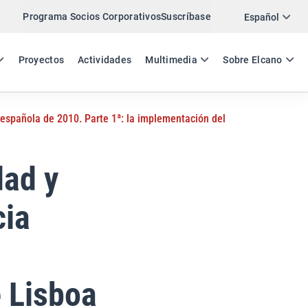
Programa Socios Corporativos
Suscríbase
Twitter
Español
LinkedIn
ES
EN
Proyectos
Actividades
Multimedia
Sobre Elcano
Email
a española de 2010. Parte 1ª: la implementación del
Enlace
COMPARTIR ANÁLISIS
dad y
cia
 Lisboa