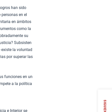
logros han sido
e personas en el
itaria en ámbitos
trumentos como la
sobradamente su
usticia? Subsisten
 existe la voluntad
ias por superar las
sus funciones en un
mpete a la política
SIGUIENTE
ia e Interior se