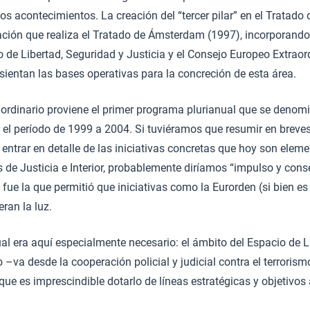
s acontecimientos. La creación del “tercer pilar” en el Tratado
ración que realiza el Tratado de Ámsterdam (1997), incorporando
o de Libertad, Seguridad y Justicia y el Consejo Europeo Extrao
 sientan las bases operativas para la concreción de esta área.
aordinario proviene el primer programa plurianual que se deno
 el período de 1999 a 2004. Si tuviéramos que resumir en breve
 entrar en detalle de las iniciativas concretas que hoy son eleme
de Justicia e Interior, probablemente diríamos “impulso y conse
ue la que permitió que iniciativas como la Eurorden (si bien es 
ran la luz.
l era aquí especialmente necesario: el ámbito del Espacio de L
 –va desde la cooperación policial y judicial contra el terrorism
que es imprescindible dotarlo de líneas estratégicas y objetivos