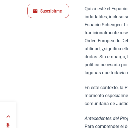
Quizá esté el Espaci
Suscribirme
indudables, incluso s
Espacio Schengen. Lo
tradicionalmente res
Orden Europea de De
utilidad; ¿significa 
dudas. Sin embargo, t
política necesaria po
lagunas que todavía e
En este contexto, la 
momento especialmente
comunitaria de Justici
bierno
Antecedentes del Pr
Para comprender el de
al de