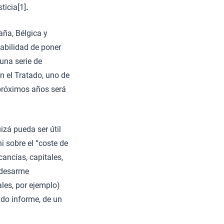
ticia[1]
.
aña, Bélgica y
sabilidad de poner
 una serie de
n el Tratado, uno de
 próximos años será
izá pueda ser útil
i sobre el “coste de
cancías, capitales,
l desarme
ales, por ejemplo)
do informe, de un