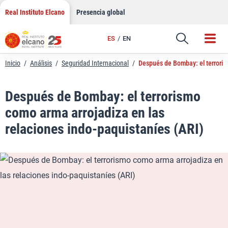
LinkedIn
Saltar
Real Instituto Elcano
Presencia global
al
Email
contenido
ES
EN
Enlace
Inicio
/
Análisis
/
Seguridad Internacional
/
Después de Bombay: el terroris
Después de Bombay: el terrorismo
como arma arrojadiza en las
relaciones indo-paquistaníes (ARI)