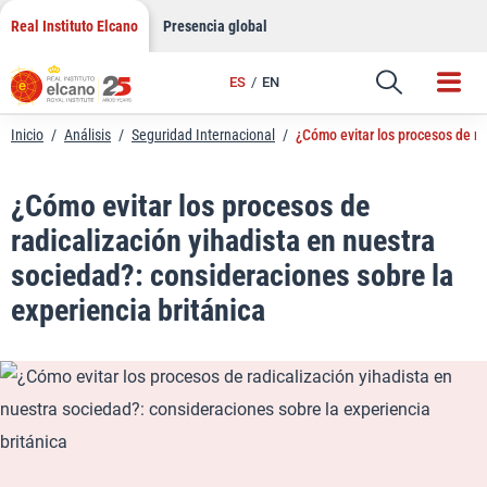
LinkedIn
Saltar
Real Instituto Elcano
Presencia global
al
Email
contenido
ES
EN
Enlace
Inicio
/
Análisis
/
Seguridad Internacional
/
¿Cómo evitar los procesos de ra
¿Cómo evitar los procesos de
radicalización yihadista en nuestra
sociedad?: consideraciones sobre la
experiencia británica