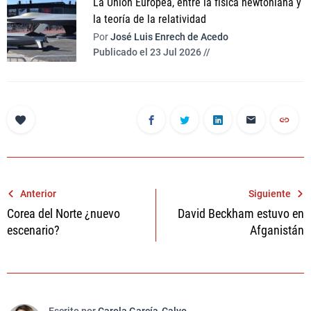
La Unión Europea, entre la física newtoniana y
la teoría de la relatividad
Por
José Luis Enrech de Acedo
Publicado el 23 Jul 2026 //
Navegación
Anterior
Siguiente
Corea del Norte ¿nuevo
David Beckham estuvo en
de
escenario?
Afganistán
entradas