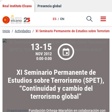
LinkedIn
Saltar
Real Instituto Elcano
Presencia global
al
Email
contenido
ES
EN
Enlace
Inicio
/
Actividades
/
XI Seminario Permanente de Estudios sobre Terrorismo 
13-15
NOV 2012
0:00-0:00
XI Seminario Permanente de
Estudios sobre Terrorismo (SPET),
“Continuidad y cambio del
terrorismo global”
Organización
Fundación Ortega-Marañón en colaboración con