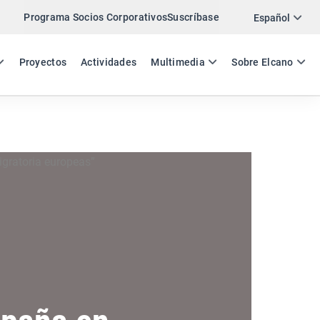
Programa Socios Corporativos
Suscríbase
Twitter
Español
LinkedIn
ES
EN
Proyectos
Actividades
Multimedia
Sobre Elcano
Email
Enlace
COMPARTIR ACTIVIDAD