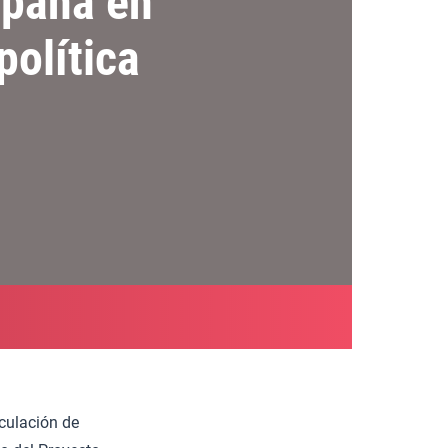
spaña en
política
rculación de