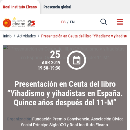
LinkedIn
Saltar
Real Instituto Elcano
Presencia global
al
Email
contenido
ES
EN
Enlace
Inicio
/
Actividades
/
Presentación en Ceuta del libro “Yihadismo y yihadist
25
ABR 2019
19:30-19:30
Presentación en Ceuta del libro
“Yihadismo y yihadistas en España.
Quince años después del 11-M”
Organización
Fundación Premio Convivencia, Asociación Cívica
Social Príncipe Siglo XXI y Real Instituto Elcano.