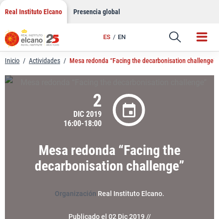
LinkedIn
Saltar
Real Instituto Elcano
Presencia global
al
Email
contenido
ES
EN
Enlace
Inicio
/
Actividades
/
Mesa redonda “Facing the decarbonisation challenge”
2
DIC 2019
16:00-18:00
Mesa redonda “Facing the
decarbonisation challenge”
Organización
Real Instituto Elcano.
Publicado el 02 Dic 2019 //