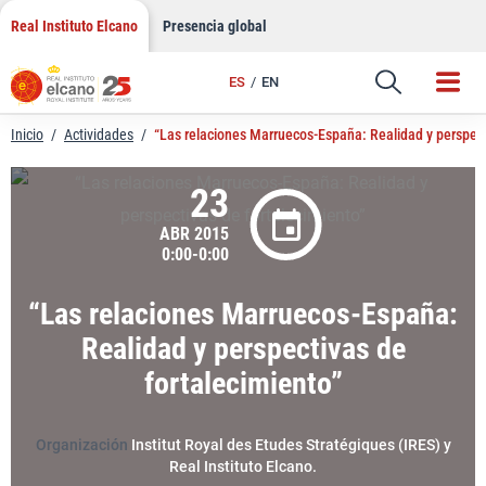
LinkedIn
Saltar
Real Instituto Elcano
Presencia global
al
Email
contenido
ES
EN
Enlace
Inicio
/
Actividades
/
“Las relaciones Marruecos-España: Realidad y perspect
23
ABR 2015
0:00-0:00
“Las relaciones Marruecos-España:
Realidad y perspectivas de
fortalecimiento”
Organización
Institut Royal des Etudes Stratégiques (IRES) y
Real Instituto Elcano.