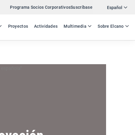
Programa Socios Corporativos
Suscríbase
Twitter
Español
LinkedIn
ES
EN
Proyectos
Actividades
Multimedia
Sobre Elcano
Email
Enlace
COMPARTIR ACTIVIDAD