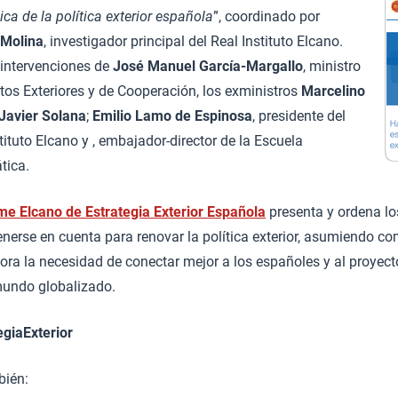
ica de la política exterior española
”, coordinado por
 Molina
, investigador principal del Real Instituto Elcano.
 intervenciones de
José Manuel García-Margallo
, ministro
tos Exteriores y de Cooperación, los exministros
Marcelino
Javier Solana
;
Emilio Lamo de Espinosa
, presidente del
tituto Elcano y , embajador-director de la Escuela
tica.
me Elcano de Estrategia Exterior Española
presenta y ordena l
enerse en cuenta para renovar la política exterior, asumiendo c
ra la necesidad de conectar mejor a los españoles y al proyecto
mundo globalizado.
egiaExterior
bién: