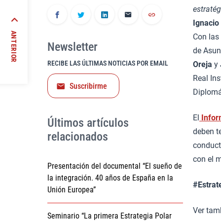
estratég
Ignacio
ANTERIOR
Con las
Newsletter
de Asun
RECIBE LAS ÚLTIMAS NOTICIAS POR EMAIL
Oreja
y
Real Ins
Suscribirme
Diplomá
El
Infor
Últimos artículos
deben t
relacionados
conducto
con el 
Presentación del documental “El sueño de
la integración. 40 años de España en la
#Estrat
Unión Europea”
Ver tam
Seminario “La primera Estrategia Polar