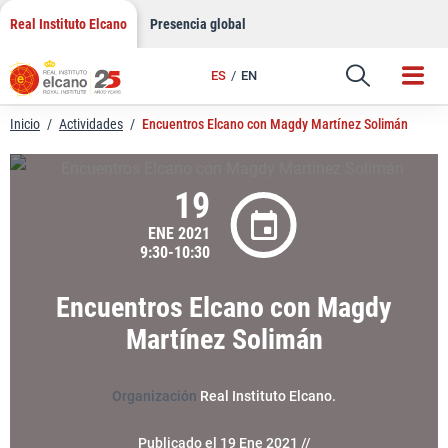
LinkedIn
Saltar
Real Instituto Elcano
Presencia global
al
Email
contenido
ES
EN
Enlace
Inicio
/
Actividades
/
Encuentros Elcano con Magdy Martínez Solimán
19
ENE 2021
9:30-10:30
Encuentros Elcano con Magdy
Martínez Solimán
Organización
Real Instituto Elcano.
Publicado el 19 Ene 2021 //