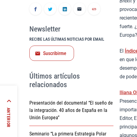
Brexit
y 
provocad
recient
fuerte. 
Newsletter
Europa
RECIBE LAS ÚLTIMAS NOTICIAS POR EMAIL
El
Índic
Suscribirme
en que l
desempe
Últimos artículos
de pode
relacionados
Iliana O
Presenc
Presentación del documental “El sueño de
rael.
importa
la integración. 40 años de España en la
ANTERIOR
ivas
Unión Europea”
Editor, 
principa
Seminario “La primera Estrategia Polar
algunos