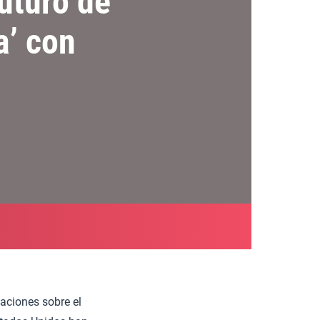
uturo de
a’ con
aciones sobre el