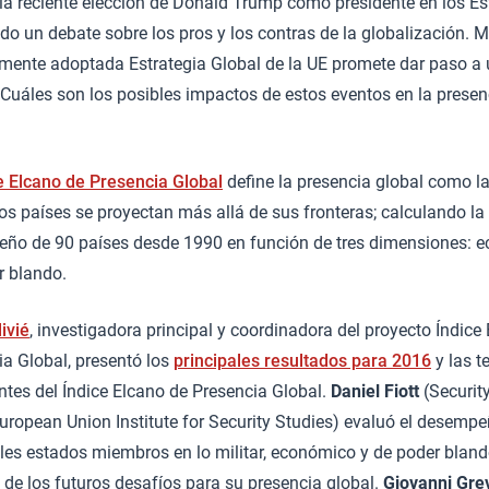
la reciente elección de Donald Trump como presidente en los E
o un debate sobre los pros y los contras de la globalización. Mi
emente adoptada Estrategia Global de la UE promete dar paso 
¿Cuáles son los posibles impactos de estos eventos en la presen
?
e Elcano de Presencia Global
define la presencia global como l
os países se proyectan más allá de sus fronteras; calculando la
ño de 90 países desde 1990 en función de tres dimensiones: ec
r blando.
livié
, investigadora principal y coordinadora del proyecto Índice
ia Global, presentó los
principales resultados para 2016
y las 
ntes del Índice Elcano de Presencia Global.
Daniel Fiott
(Securit
European Union Institute for Security Studies) evaluó el desempe
les estados miembros en lo militar, económico y de poder blando
 de los futuros desafíos para su presencia global.
Giovanni Gre