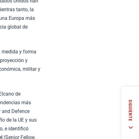
stados Unidos han
entras tanto, la
a una Europa más
cia global de
a medida y forma
 proyección y
onómica, militar y
 Elcano de
SIGUIENTE
tendencias más
y and Defence
ño de la UE y sus
, e identificó
vi
(Senior Fellow,