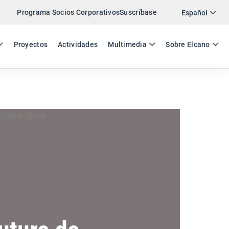
Programa Socios Corporativos
Suscríbase
Twitter
Español
LinkedIn
ES
EN
Proyectos
Actividades
Multimedia
Sobre Elcano
Email
Enlace
COMPARTIR ACTIVIDAD