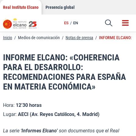
LinkedIn
Saltar
Real Instituto Elcano
Presencia global
al
Email
contenido
ES
EN
Enlace
Inicio
/
Medios de comunicación
/
Notas de prensa
/
INFORME ELCANO: “
INFORME ELCANO: «COHERENCIA
PARA EL DESARROLLO:
RECOMENDACIONES PARA ESPAÑA
EN MATERIA ECONÓMICA»
Hora:
12’30 horas
Lugar:
AECI (Av. Reyes Católicos, 4. Madrid)
La serie ‘
Informes Elcano’
son documentos que el Real