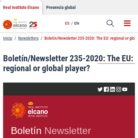
LinkedIn
Saltar
Real Instituto Elcano
Presencia global
al
Email
contenido
ES
EN
Enlace
Inicio
/
Newsletters
/
Boletín/Newsletter 235-2020: The EU: regional or globa
Boletín/Newsletter 235-2020: The EU:
regional or global player?