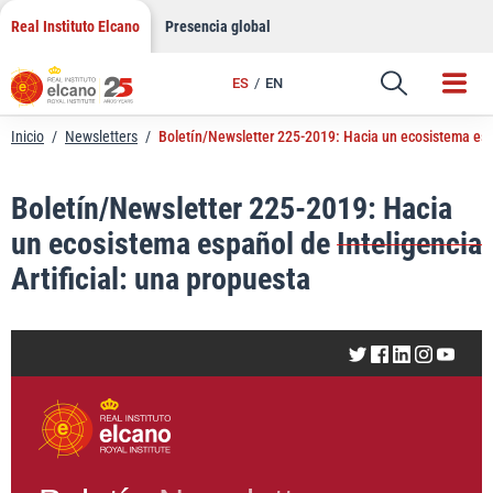
LinkedIn
Saltar
Real Instituto Elcano
Presencia global
al
Email
contenido
ES
EN
Enlace
Inicio
/
Newsletters
/
Boletín/Newsletter 225-2019: Hacia un ecosistema españ
Boletín/Newsletter 225-2019: Hacia
un ecosistema español de Inteligencia
Artificial: una propuesta