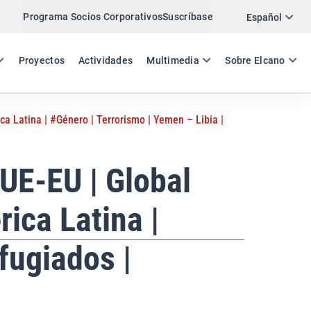
Programa Socios Corporativos
Suscríbase
Twitter
Español
LinkedIn
ES
EN
Proyectos
Actividades
Multimedia
Sobre Elcano
Email
ca Latina | #Género | Terrorismo | Yemen – Libia |
Enlace
COMPARTIR NEWSLETTER
 UE-EU | Global
ica Latina |
fugiados |