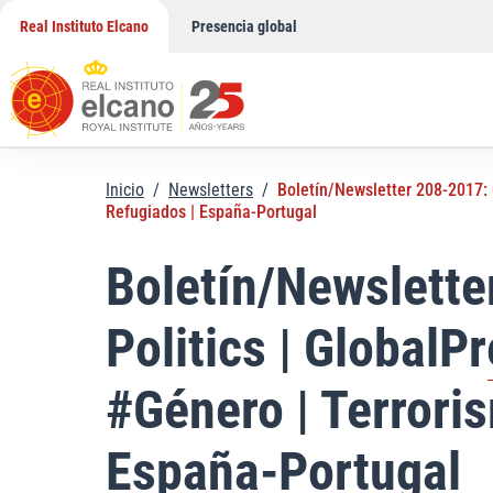
Saltar
Real Instituto Elcano
Presencia global
al
contenido
Inicio
/
Newsletters
/
Boletín/Newsletter 208-2017: C
Refugiados | España-Portugal
Boletín/Newsletter
Politics | GlobalP
#Género | Terroris
España-Portugal