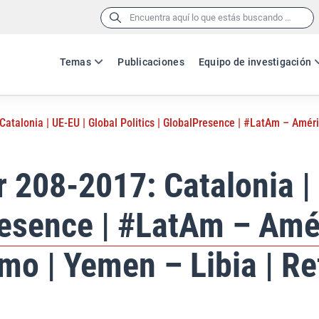
Buscar:
Temas
Publicaciones
Equipo de investigación
atalonia | UE-EU | Global Politics | GlobalPresence | #LatAm – Améri
 208-2017: Catalonia |
resence | #LatAm – Amér
mo | Yemen – Libia | Re