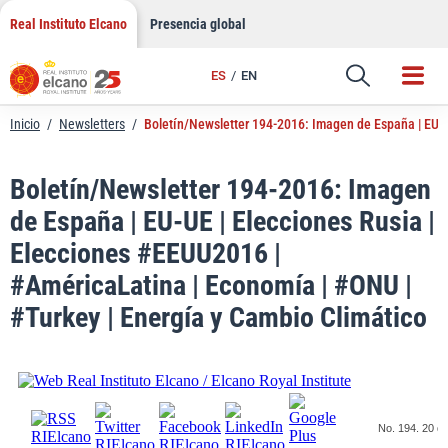
LinkedIn
Saltar
Real Instituto Elcano
Presencia global
al
Email
contenido
ES
EN
Enlace
Inicio
/
Newsletters
/
Boletín/Newsletter 194-2016: Imagen de España | EU-U
Boletín/Newsletter 194-2016: Imagen
de España | EU-UE | Elecciones Rusia |
Elecciones #EEUU2016 |
#AméricaLatina | Economía | #ONU |
#Turkey | Energía y Cambio Climático