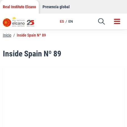
LinkedIn
Saltar
Real Instituto Elcano
Presencia global
al
Email
contenido
ES
EN
Enlace
Inicio
/
Inside Spain Nº 89
Inside Spain Nº 89