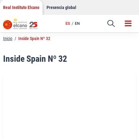
LinkedIn
Saltar
Real Instituto Elcano
Presencia global
al
Email
contenido
ES
EN
Enlace
Inicio
/
Inside Spain Nº 32
Inside Spain Nº 32