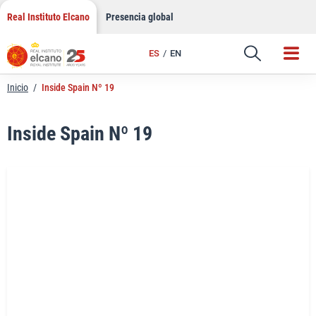
LinkedIn
Saltar
Real Instituto Elcano
Presencia global
al
Email
contenido
ES
EN
Enlace
Inicio
/
Inside Spain Nº 19
Inside Spain Nº 19