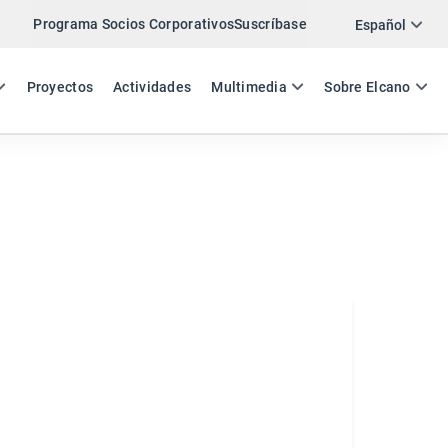
Programa Socios Corporativos
Suscríbase
Twitter
Español
LinkedIn
ES
EN
Proyectos
Actividades
Multimedia
Sobre Elcano
Email
Enlace
COMPARTIR INSIDE SPAIN