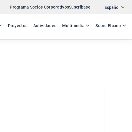
Programa Socios Corporativos
Suscríbase
Twitter
Español
LinkedIn
ES
EN
Proyectos
Actividades
Multimedia
Sobre Elcano
Email
Enlace
COMPARTIR INSIDE SPAIN