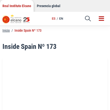
LinkedIn
Saltar
Real Instituto Elcano
Presencia global
al
Email
contenido
ES
EN
Enlace
Inicio
/
Inside Spain Nº 173
Inside Spain Nº 173