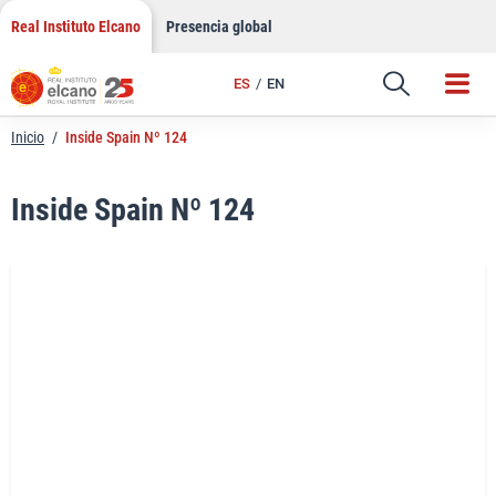
LinkedIn
Saltar
Real Instituto Elcano
Presencia global
al
Email
contenido
ES
EN
Enlace
Inicio
/
Inside Spain Nº 124
Inside Spain Nº 124