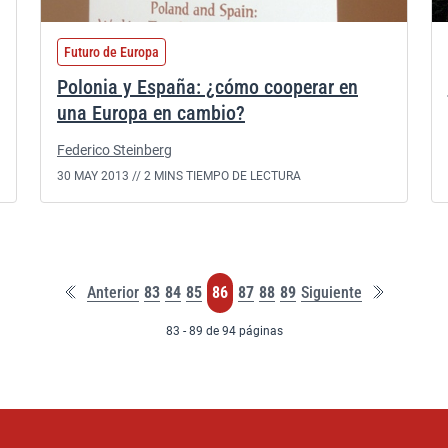
Futuro de Europa
Polonia y España: ¿cómo cooperar en
una Europa en cambio?
Federico Steinberg
30 MAY 2013 //
2 MINS TIEMPO DE LECTURA
Primera
Última
Página
Página
Página
Página
Página
Página
Página
Anterior
83
84
85
86
87
88
89
Siguiente
página
página
83 - 89 de 94 páginas