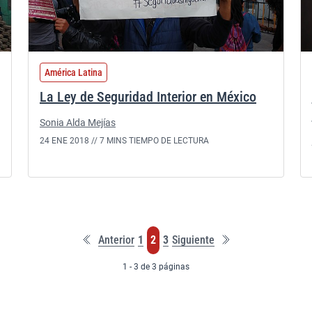
América Latina
La Ley de Seguridad Interior en México
Sonia Alda Mejías
24 ENE 2018 //
7 MINS TIEMPO DE LECTURA
Primera
Última
Página
Página
Página
Anterior
1
2
3
Siguiente
página
página
1 - 3 de 3 páginas