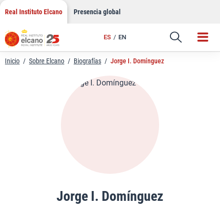
LinkedIn
Saltar
Real Instituto Elcano
Presencia global
al
Email
contenido
ES
EN
Enlace
Inicio
/
Sobre Elcano
/
Biografías
/
Jorge I. Domínguez
Jorge I. Domínguez