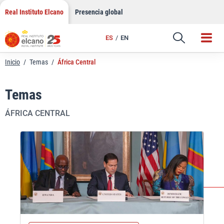
Saltar
Real Instituto Elcano
Presencia global
al
contenido
ES
EN
Inicio
/
Temas
/
África Central
Temas
ÁFRICA CENTRAL