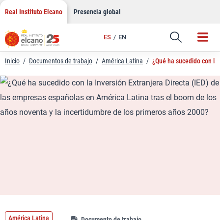
LinkedIn
Saltar
Real Instituto Elcano
Presencia global
al
Email
contenido
ES
EN
Enlace
Inicio
/
Documentos de trabajo
/
América Latina
/
¿Qué ha sucedido con la 
América Latina
Documento de trabajo